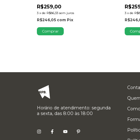
R$259,00
R$259
3
x
de
R$86,33
sem juros
3
x
de
R$8
R$246,05
com
Pix
R$246,
Comprar
Comp
Conta
Quem
Horário de atendimento: segunda
Como
a sexta, das 8:00 às 18:00
Form
Polít