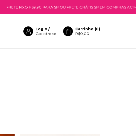
E FIXO R$9,90 PARA SP OU FRETE GRÁTIS SP EM COMPRAS ACIMA DE R$
Login
/
Carrinho
(
0
)
Cadastre-se
R$0,00