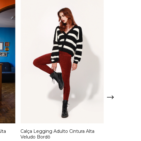
lta
Calça Legging Adulto Cintura Alta
Calça Legging 
Veludo Bordô
Brilhante Net