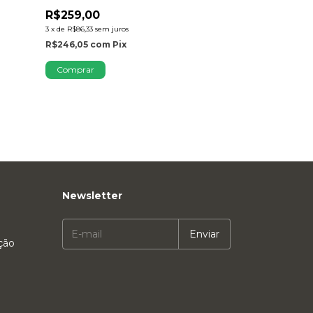
R$259,00
R$259,00
R$219,00
15
3
x
de
R$86,33
sem juros
3
x
de
R$73,00
sem j
R$246,05
com
Pix
R$208,05
com
Comprar
Comprar
Newsletter
ção