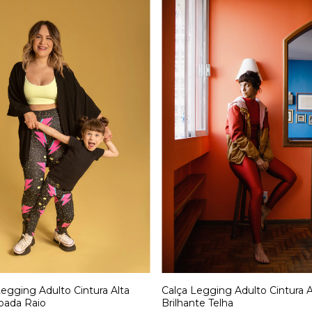
Calça Legging Adulto Cintura A
Legging Adulto Cintura Alta
Brilhante Telha
pada Raio