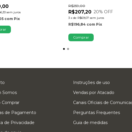
R$259,00
,00
R$207,20
20
% OFF
6,33
sem juros
3
x
de
R$69,07
sem juros
05
com
Pix
R$196,84
com
Pix
rar
Comprar
to
Instruções de uso
 Somos
Vendas por Atacado
 Comprar
Canais Oficiais de Comunica
as de Pagamento
Perguntas Frequentes
ica de Privacidade
Guia de medidas